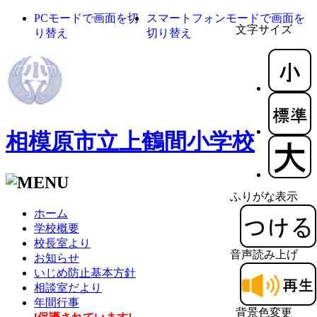
PCモードで画面を切
スマートフォンモードで画面を
文字サイズ
り替え
切り替え
相模原市立上鶴間小学校
ふりがな表示
ホーム
学校概要
校長室より
音声読み上げ
お知らせ
いじめ防止基本方針
相談室だより
年間行事
背景色変更