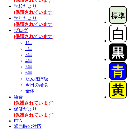
[保護されています]
学校だより
[保護されています]
学年だより
[保護されています]
ブログ
[保護されています]
1年
2年
3年
4年
5年
6年
たんぽぽ級
今日の給食
全体
給食
[保護されています]
保健だより
[保護されています]
PTA
緊急時の対応