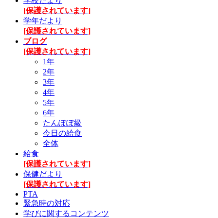
学校だより
[保護されています]
学年だより
[保護されています]
ブログ
[保護されています]
1年
2年
3年
4年
5年
6年
たんぽぽ級
今日の給食
全体
給食
[保護されています]
保健だより
[保護されています]
PTA
緊急時の対応
学びに関するコンテンツ