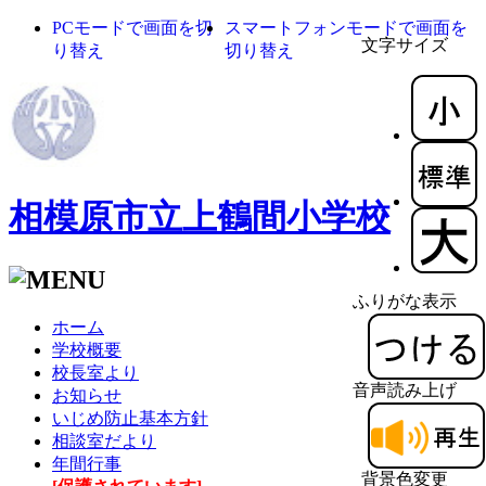
PCモードで画面を切
スマートフォンモードで画面を
文字サイズ
り替え
切り替え
相模原市立上鶴間小学校
ふりがな表示
ホーム
学校概要
校長室より
音声読み上げ
お知らせ
いじめ防止基本方針
相談室だより
年間行事
背景色変更