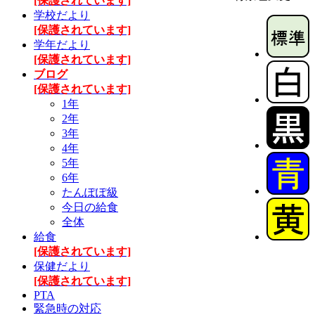
[保護されています]
学校だより
[保護されています]
学年だより
[保護されています]
ブログ
[保護されています]
1年
2年
3年
4年
5年
6年
たんぽぽ級
今日の給食
全体
給食
[保護されています]
保健だより
[保護されています]
PTA
緊急時の対応